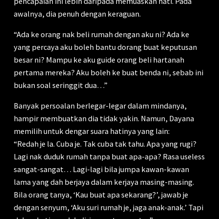
pencapaian ini lebih daripada memuaskan hati. Pada
awalnya, dia penuh dengan keraguan.
“Ada ke orang nak beli rumah dengan aku ni? Ada ke
yang percaya aku boleh bantu dorang buat keputusan
besar ni? Mampu ke aku guide orang beli hartanah
pertama mereka? Aku boleh ke buat benda ni, sebab ini
bukan soal seringgit dua…”
Banyak persoalan berlegar-legar dalam mindanya,
hampir membuatkan dia tidak yakin. Namun, Dayana
memilih untuk dengar suara hatinya yang lain:
“Redah je la. Cuba je. Tak cuba tak tahu. Apa yang rugi?
Lagi nak duduk rumah tanpa buat apa-apa? Rasa useless
sangat-sangat… Lagi-lagi bila jumpa kawan-kawan
lama yang dah berjaya dalam kerjaya masing-masing.
Bila orang tanya, ‘Kau buat apa sekarang?’, jawab je
dengan senyum, ‘Aku suri rumah je, jaga anak-anak.’ Tapi